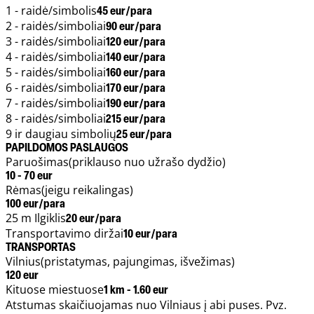
1 - raidė/simbolis
45 eur/para
2 - raidės/simboliai
90 eur/para
3 - raidės/simboliai
120 eur/para
4 - raidės/simboliai
140 eur/para
5 - raidės/simboliai
160 eur/para
6 - raidės/simboliai
170 eur/para
7 - raidės/simboliai
190 eur/para
8 - raidės/simboliai
215 eur/para
9 ir daugiau simbolių
25 eur/para
PAPILDOMOS PASLAUGOS
Paruošimas
(priklauso nuo užrašo dydžio)
10 - 70 eur
Rėmas
(jeigu reikalingas)
100 eur/para
25 m Ilgiklis
20 eur/para
Transportavimo diržai
10 eur/para
TRANSPORTAS
Vilnius
(pristatymas, pajungimas, išvežimas)
120 eur
Kituose miestuose
1 km - 1.60 eur
Atstumas skaičiuojamas nuo Vilniaus į abi puses. Pvz.